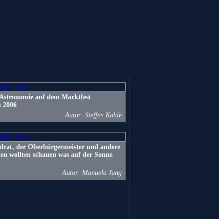
 Astronomie auf dem Marktfest
 2006
Autor: Steffen Kahle
drat, der Oberbürgermeister und andere
ten wollten schauen was auf der Sonne
Autor: Manuela Jung