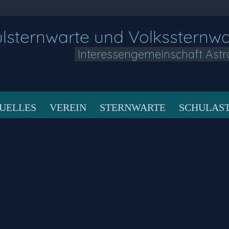
lsternwarte und Volkssternw
Interessengemeinschaft Astr
UELLES
VEREIN
STERNWARTE
SCHULAS