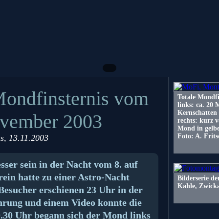
Mondfinsternis vom
Totale Mondfi
links: ca. 20
Kernschatten
ovember 2003
rechts: kurz v
Mond in gelb
Foto: A. Frits
s
, 13.11.2003
sser sein in der Nacht vom 8. auf
ein hatte zu einer Astro-Nacht
Bilderserie de
Kahle, Zwick
Besucher erschienen 23 Uhr in der
hrung und einem Video konnte die
.30 Uhr begann sich der Mond links