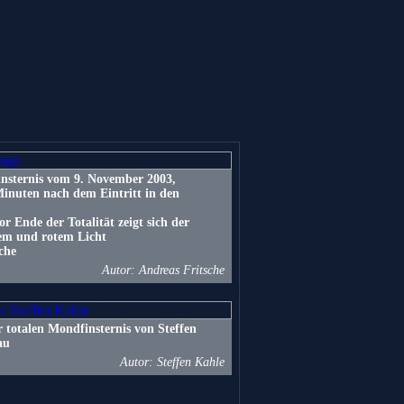
nsternis vom 9. November 2003,
 Minuten nach dem Eintritt in den
or Ende der Totalität zeigt sich der
em und rotem Licht
che
Autor: Andreas Fritsche
r totalen Mondfinsternis von Steffen
au
Autor: Steffen Kahle