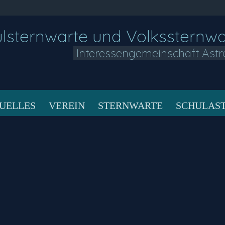
lsternwarte und Volkssternw
Interessengemeinschaft Astr
UELLES
VEREIN
STERNWARTE
SCHULAS