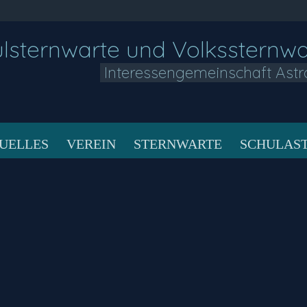
lsternwarte und Volkssternw
Interessengemeinschaft Astr
UELLES
VEREIN
STERNWARTE
SCHULAS