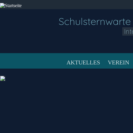
Schulsternwarte
In
AKTUELLES
VEREIN