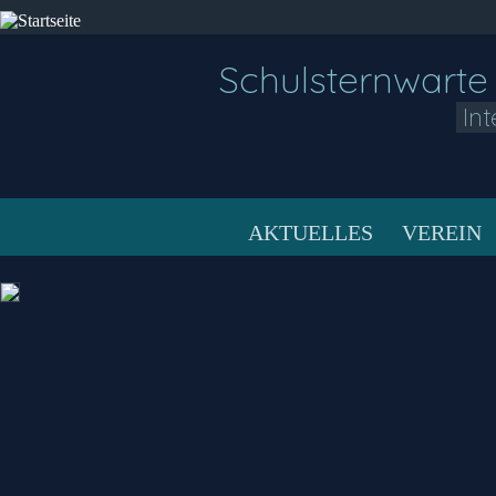
Schulsternwarte
In
AKTUELLES
VEREIN