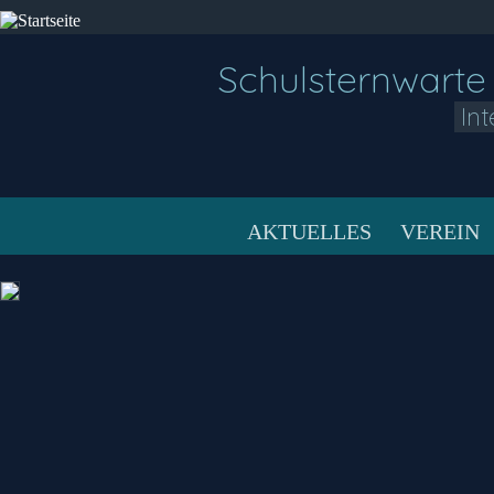
Schulsternwarte
In
AKTUELLES
VEREIN