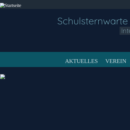
Schulsternwarte
In
AKTUELLES
VEREIN