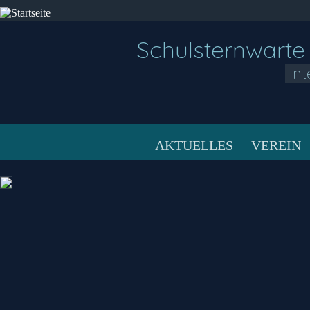
Schulsternwarte
In
AKTUELLES
VEREIN