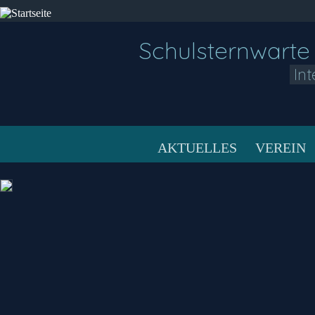
Schulsternwarte
In
AKTUELLES
VEREIN